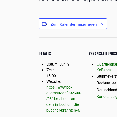
Zum Kalender hinzufügen
DETAILS
VERANSTALTUNGS
Datum:
Juni 9
Quartiershal
Zeit:
KoFabrik
18:00
Stühmeyers
Website:
Bochum
,
44
https://www.bo-
Deutschlan
alternativ.de/2026/06
Karte anzei
/06/der-abend-an-
dem-in-bochum-die-
buecher-brannten-4/