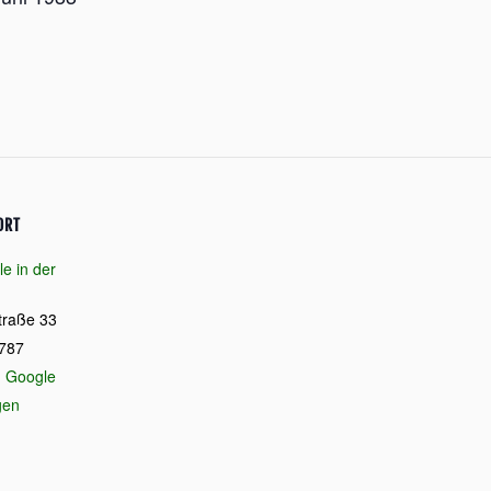
ORT
le in der
traße 33
787
d
Google
gen