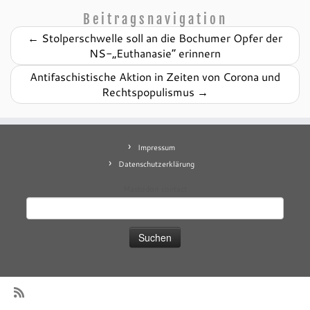
Beitragsnavigation
←
Stolperschwelle soll an die Bochumer Opfer der
NS-„Euthanasie“ erinnern
Antifaschistische Aktion in Zeiten von Corona und
Rechtspopulismus
→
Impressum
Datenschutzerklärung
Mastodon
contact
Suchen
nach: