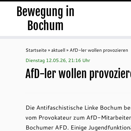
Bewegung in
Bochum
Zum
Inhalt
Startseite
»
aktuell
»
AfD-ler wollen provozieren
springen
Dienstag 12.05.26, 21:16 Uhr
AfD-ler wollen provozie
Die Antifaschistische Linke Bochum ber
vom Provokateur zum AfD-Mitarbeiter“ 
Bochumer AFD. Einige Jugendfunktio