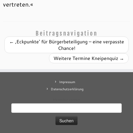
vertreten.«
Beitragsnavigation
←
‚Eckpunkte‘ für Bürgerbeteiligung – eine verpasste
Chance!
Weitere Termine Kneipenquiz
→
Impressum
Datenschutzerklärung
Mastodon
contact
Suchen
nach: