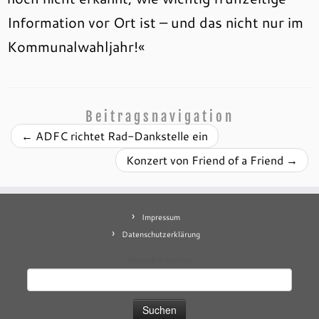
Information vor Ort ist – und das nicht nur im
Kommunalwahljahr!«
Beitragsnavigation
←
ADFC richtet Rad-Dankstelle ein
Konzert von Friend of a Friend
→
Impressum
Datenschutzerklärung
Mastodon
contact
Suchen
nach: