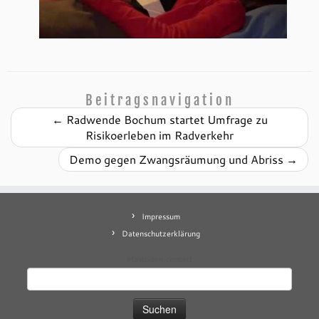
Beitragsnavigation
←
Radwende Bochum startet Umfrage zu
Risikoerleben im Radverkehr
Demo gegen Zwangsräumung und Abriss
→
Impressum
Datenschutzerklärung
Mastodon
contact
Suchen
nach: