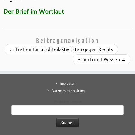
Der Brief im Wortlaut
Beitragsnavigation
←
Treffen für Stadtteilaktivitäten gegen Rechts
Brunch und Wissen
→
Impressum
Datenschutzerklärung
Mastodon
contact
Suchen
nach: