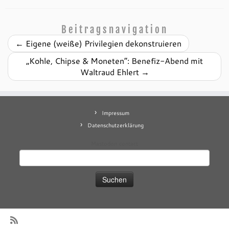
Beitragsnavigation
←
Eigene (weiße) Privilegien dekonstruieren
„Kohle, Chipse & Moneten“: Benefiz-Abend mit
Waltraud Ehlert
→
Impressum
Datenschutzerklärung
Mastodon
contact
Suchen
nach: