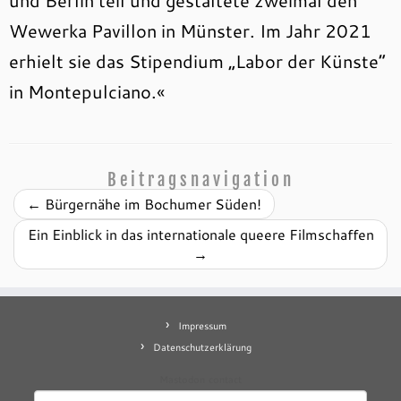
und Berlin teil und gestaltete zweimal den
Wewerka Pavillon in Münster. Im Jahr 2021
erhielt sie das Stipendium „Labor der Künste“
in Montepulciano.«
Beitragsnavigation
←
Bürgernähe im Bochumer Süden!
Ein Einblick in das internationale queere Filmschaffen
→
Impressum
Datenschutzerklärung
Mastodon
contact
Suchen