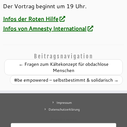
Der Vortrag beginnt um 19 Uhr.
Infos der Roten Hilfe
Infos von Amnesty International
Beitragsnavigation
←
Fragen zum Kältekonzept für obdachlose
Menschen
#be empowered – selbstbestimmt & solidarisch
→
Impressum
Datenschutzerklärung
Mastodon
contact
Suchen