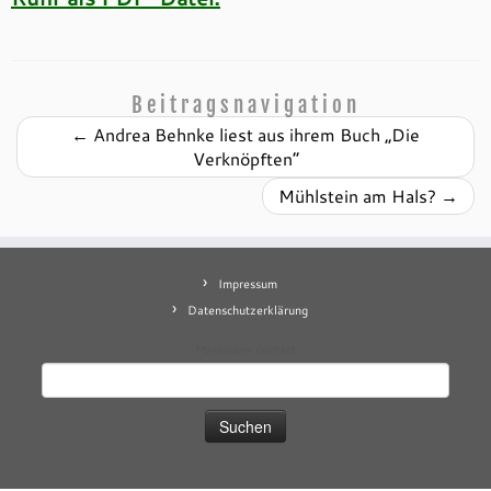
Beitragsnavigation
←
Andrea Behnke liest aus ihrem Buch „Die
Verknöpften“
Mühlstein am Hals?
→
Impressum
Datenschutzerklärung
Mastodon
contact
Suchen
nach: