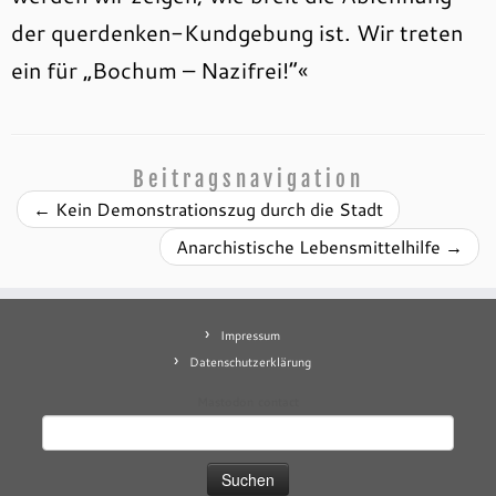
der querdenken-Kundgebung ist. Wir treten
ein für „Bochum – Nazifrei!“«
Beitragsnavigation
←
Kein Demonstrationszug durch die Stadt
Anarchistische Lebensmittelhilfe
→
Impressum
Datenschutzerklärung
Mastodon
contact
Suchen
nach: