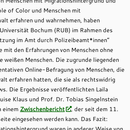
von Menschen mit Migrationshintergrund und
ple of Color und Menschen mit
ewalt erfahren und wahrnehmen, haben
-Universität Bochum (RUB) im Rahmen des
letzung im Amt durch Polizeibeamt*innen“
isse mit den Erfahrungen von Menschen ohne
e weißen Menschen. Die zugrunde liegenden
entativen Online-Befragung von Menschen, die
t erfahren hatten, die sie als rechtswidrig
ws. Die Ergebnisse veröffentlichten Laila
se Klaus und Prof. Dr. Tobias Singelnstein
n einem
Zwischenbericht
, der seit dem 11.
te eingesehen werden kann. Das Fazit:
ationshintergrund waren in anderer Weise von