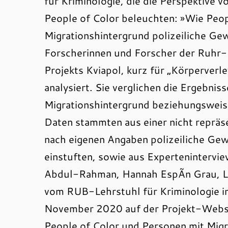
für Kriminologie, die die Perspektive 
People of Color beleuchten: »Wie Peo
Migrationshintergrund polizeiliche G
Forscherinnen und Forscher der Ruhr
Projekts Kviapol, kurz für „Körperver
analysiert. Sie verglichen die Ergebn
Migrationshintergrund beziehungsweis
Daten stammten aus einer nicht repräs
nach eigenen Angaben polizeiliche Gewal
einstuften, sowie aus Expertenintervie
Abdul-Rahman, Hannah EspÃ­n Grau, Lui
vom RUB-Lehrstuhl für Kriminologie i
November 2020 auf der Projekt-Websei
People of Color und Personen mit Migr