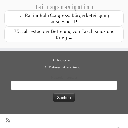
Beitragsnavigation
←
Rat im RuhrCongress: Bürgerbeteiligung
ausgesperrt!
75. Jahrestag der Befreiung von Faschismus und
Krieg
→
Impressum
Datenschutzerklärung
Mastodon
contact
Suchen
nach: