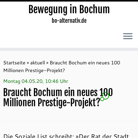
Bewegung in Bochum
bo-alternativ.de
Zum
Inhalt
Startseite
»
aktuell
»
Braucht Bochum ein neues 100
springen
Millionen Prestige-Projekt?
Montag 04.05.20, 10:46 Uhr
Braucht Bochum ein neues 100
1
Millionen Prestige-Projekt?
Die Soziale List schreibt: »Der Rat der Stadt