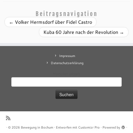
Beitragsnavigation
←
Volker Hermsdorf über Fidel Castro
Kuba 60 Jahre nach der Revolution
→
Impressum
Datenschutzerklärung
Mastodon
contact
Suchen
nach:
·
© 2026
Bewegung in Bochum
·
Entworfen mit
Customizr Pro
·
Powered by
·