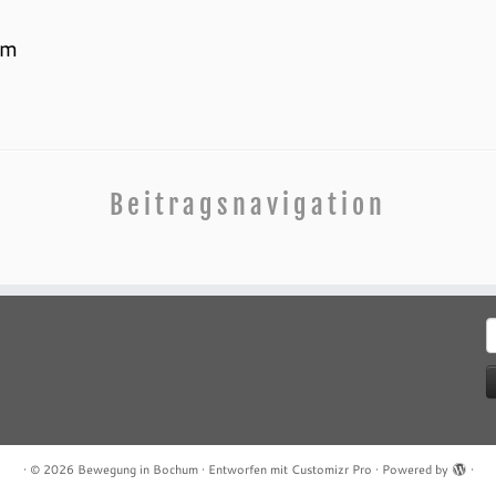
um
Beitragsnavigation
S
n
·
© 2026
Bewegung in Bochum
·
Entworfen mit
Customizr Pro
·
Powered by
·