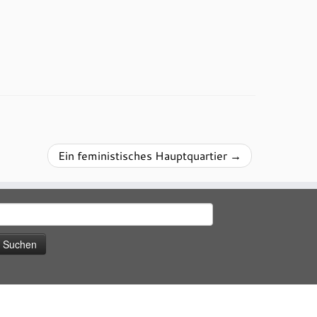
Ein feministisches Hauptquartier
→
uchen
ach: