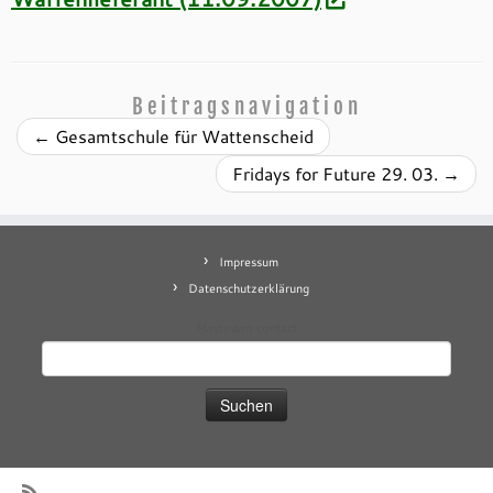
Beitragsnavigation
←
Gesamtschule für Wattenscheid
Fridays for Future 29. 03.
→
Impressum
Datenschutzerklärung
Mastodon
contact
Suchen
nach: