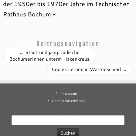
der 1950er bis 1970er Jahre im Technischen
Rathaus Bochum.«
Beitragsnavigation
←
Stadtrundgang: Jüdische
BochumerInnen unterm Hakenkreuz
Cooles Lernen in Wattenscheid
→
Impressum
Datenschutzerklärung
Mastodon
contact
Suchen
nach: