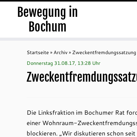
Bewegung in
Bochum
Zum
Inhalt
Startseite
»
Archiv
»
Zweckentfremdungssatzung 
springen
Donnerstag 31.08.17, 13:28 Uhr
Zweckentfremdungssatz
Die Linksfraktion im Bochumer Rat ford
einer Wohnraum-Zweckentfremdungssa
blockieren. „Wir diskutieren schon sei