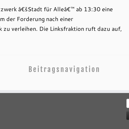
tzwerk â€šStadt für Alleâ€™ ab 13:30 eine
um der Forderung nach einer
 verleihen. Die Linksfraktion ruft dazu auf,
Beitragsnavigation
S
n