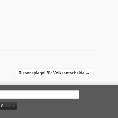
Riesenspiegel für Volksentscheide
→
uchen
ach: