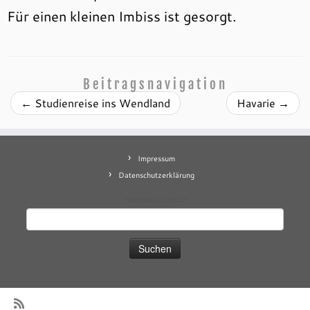
Für einen kleinen Imbiss ist gesorgt.
Beitragsnavigation
←
Studienreise ins Wendland
Havarie
→
Impressum
Datenschutzerklärung
Mastodon
contact
Suchen
nach: