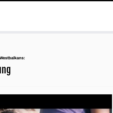
 Westbalkans:
ung