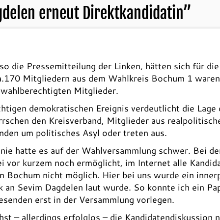
delen erneut Direktkandidatin
”
o die Pressemitteilung der Linken, hätten sich für d
ca.170 Mitgliedern aus dem Wahlkreis Bochum 1 waren 
 wahlberechtigten Mitglieder.
htigen demokratischen Ereignis verdeutlicht die Lage
rschen den Kreisverband, Mitglieder aus realpolitis
nden um politisches Asyl oder treten aus.
ie hatte es auf der Wahlversammlung schwer. Bei der 
ei vor kurzem noch ermöglicht, im Internet alle Kandi
t in Bochum nicht möglich. Hier bei uns wurde ein inne
tik an Sevim Dagdelen laut wurde. So konnte ich ein 
senden erst in der Versammlung vorlegen.
st – allerdings erfolglos – die Kandidatendiskussion