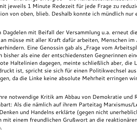
mit jeweils 1 Minute Redezeit für jede Frage zu reduz
on von oben, blieb. Deshalb konnte ich mündlich nur e
 Dagdelen mit Beifall der Versammlung u.a. erneut die
an müsse mit aller Kraft dafür arbeiten, Menschen im
rhindern. Eine Genossin gab als „Frage vom Arbeitspla
ch bisher als eine der entschiedensten Gegnerinnen eine
rote Haltelinien dagegen, meinte schließlich aber, di
edruckt ist, spricht sie sich für einen Politikwechsel 
egen, da die Linke keine absolute Mehrheit erringen w
 ihre notwendige Kritik am Abbau von Demokratie und Re
art: Als die nämlich auf ihrem Parteitag Marxismus/L
 Denken und Handelns erklärte (gegen nicht unerheblic
n mit einem freundlichen Grußwort an die reaktionär
.