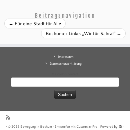
Beitragsnavigation
←
Für eine Stadt für Alle
Bochumer Linke: „Wir für Sahra!“
→
Impressum
Datenschutzerklärung
Mastodon
contact
Suchen
nach:
·
© 2026
Bewegung in Bochum
·
Entworfen mit
Customizr Pro
·
Powered by
·