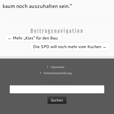
kaum noch auszuhalten sein.“
Beitragsnavigation
←
Mehr „Kies“ für den Bau:
Die SPD will noch mehr vom Kuchen
→
Impressum
Datenschutzerklärung
Mastodon
contact
Suchen
nach: