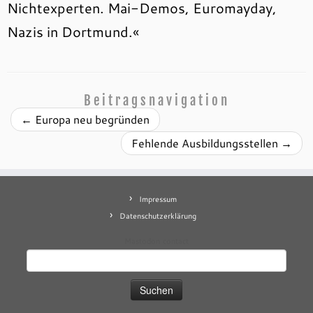
Nichtexperten. Mai-Demos, Euromayday,
Nazis in Dortmund.«
Beitragsnavigation
←
Europa neu begründen
Fehlende Ausbildungsstellen
→
Impressum
Datenschutzerklärung
Mastodon
contact
Suchen
nach: