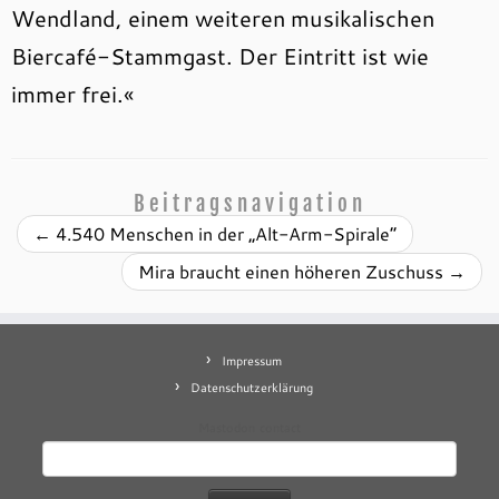
Wendland, einem weiteren musikalischen
Biercafé-Stammgast. Der Eintritt ist wie
immer frei.«
Beitragsnavigation
←
4.540 Menschen in der „Alt-Arm-Spirale“
Mira braucht einen höheren Zuschuss
→
Impressum
Datenschutzerklärung
Mastodon
contact
Suchen
nach: