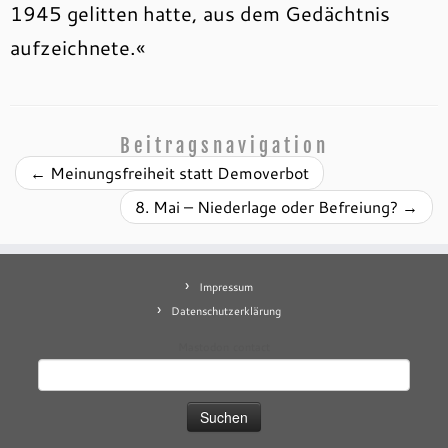
1945 gelitten hatte, aus dem Gedächtnis
aufzeichnete.«
Beitragsnavigation
←
Meinungsfreiheit statt Demoverbot
8. Mai – Niederlage oder Befreiung?
→
Impressum
Datenschutzerklärung
Mastodon
contact
Suchen
nach: