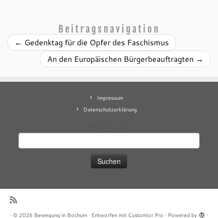
Beitragsnavigation
←
Gedenktag für die Opfer des Faschismus
An den Europäischen Bürgerbeauftragten
→
Impressum
Datenschutzerklärung
Mastodon
contact
Suchen
nach:
·
© 2026
Bewegung in Bochum
·
Entworfen mit
Customizr Pro
·
Powered by
·