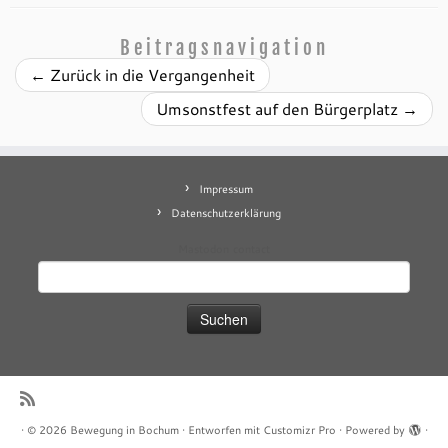
Beitragsnavigation
←
Zurück in die Vergangenheit
Umsonstfest auf den Bürgerplatz
→
Impressum
Datenschutzerklärung
Mastodon
contact
Suchen
nach:
·
© 2026
Bewegung in Bochum
·
Entworfen mit
Customizr Pro
·
Powered by
·