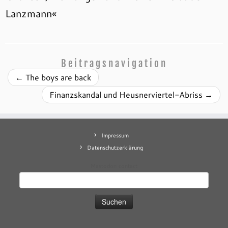
Lanzmann«
Beitragsnavigation
←
The boys are back
Finanzskandal und Heusnerviertel-Abriss
→
Impressum
Datenschutzerklärung
Mastodon
contact
Suchen
nach: