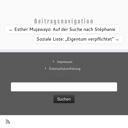
Beitragsnavigation
←
Esther Mujawayo: Auf der Suche nach Stéphanie
Soziale Liste: „Eigentum verpflichtet“
→
Impressum
Datenschutzerklärung
Mastodon
contact
Suchen
nach: