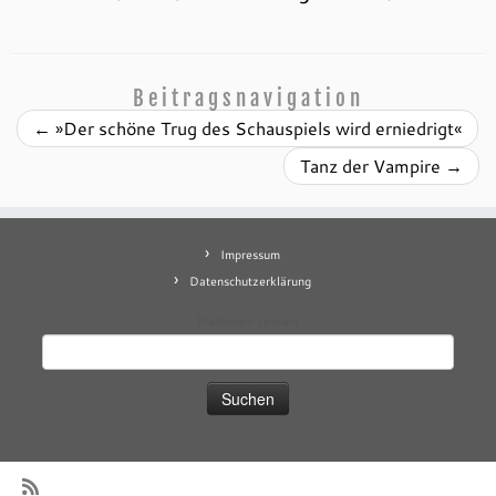
Beitragsnavigation
←
»Der schöne Trug des Schauspiels wird erniedrigt«
Tanz der Vampire
→
Impressum
Datenschutzerklärung
Mastodon
contact
Suchen
nach: