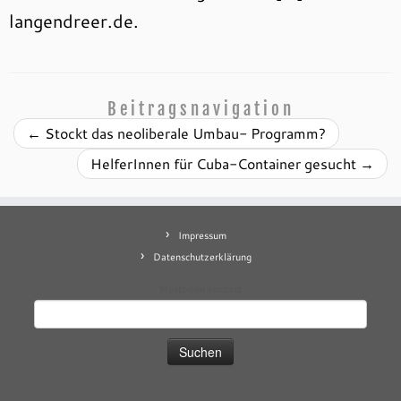
langendreer.de.
Beitragsnavigation
←
Stockt das neoliberale Umbau- Programm?
HelferInnen für Cuba-Container gesucht
→
Impressum
Datenschutzerklärung
Mastodon
contact
Suchen
nach: