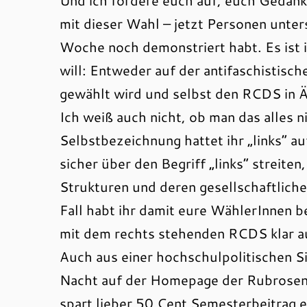
Und ich fordere euch auf, euch Gedanke
mit dieser Wahl – jetzt Personen unter
Woche noch demonstriert habt. Es ist 
will: Entweder auf der antifaschistisc
gewählt wird und selbst den RCDS in 
Ich weiß auch nicht, ob man das alles n
Selbstbezeichnung hattet ihr „links“ a
sicher über den Begriff „links“ streite
Strukturen und deren gesellschaftliche
Fall habt ihr damit eure WählerInnen b
mit dem rechts stehenden RCDS klar a
Auch aus einer hochschulpolitischen Si
Nacht auf der Homepage der Rubrosen au
spart lieber 50 Cent Semesterbeitrag e