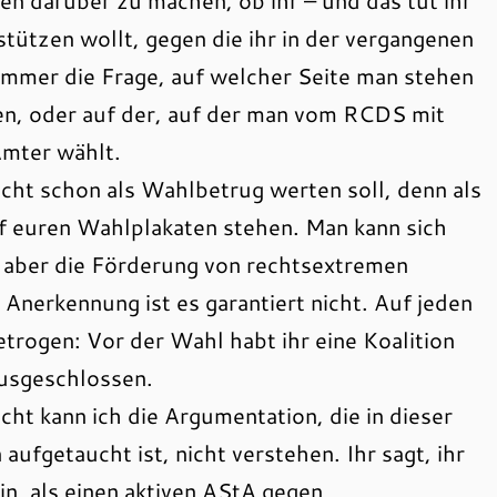
n darüber zu machen, ob ihr – und das tut ihr
stützen wollt, gegen die ihr in der vergangenen
immer die Frage, auf welcher Seite man stehen
hen, oder auf der, auf der man vom RCDS mit
Ämter wählt.
icht schon als Wahlbetrug werten soll, denn als
uf euren Wahlplakaten stehen. Man kann sich
n, aber die Förderung von rechtsextremen
 Anerkennung ist es garantiert nicht. Auf jeden
etrogen: Vor der Wahl habt ihr eine Koalition
usgeschlossen.
cht kann ich die Argumentation, die in dieser
fgetaucht ist, nicht verstehen. Ihr sagt, ihr
in, als einen aktiven AStA gegen