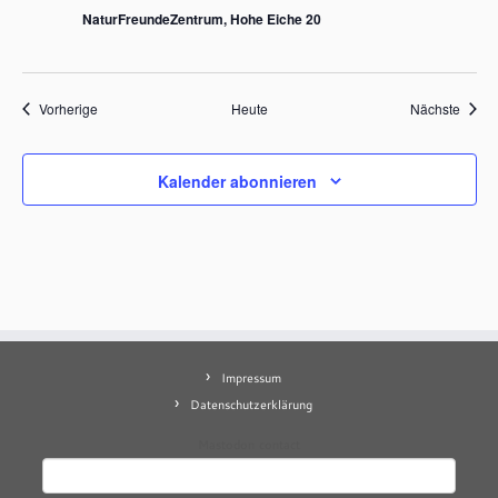
NaturFreundeZentrum, Hohe Eiche 20
Veranstaltungen
Veran
Vorherige
Heute
Nächste
Kalender abonnieren
Impressum
Datenschutzerklärung
Mastodon
contact
Suchen
nach: