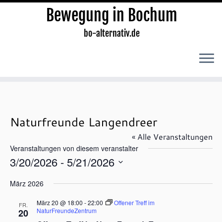
Bewegung in Bochum
bo-alternativ.de
Zum
Inhalt
springen
Naturfreunde Langendreer
« Alle Veranstaltungen
Veranstaltungen von diesem veranstalter
3/20/2026
 - 
5/21/2026
D
März 2026
a
t
März 20 @ 18:00
-
22:00
Offener Treff im
FR.
u
NaturFreundeZentrum
20
m