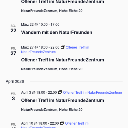
Offener Treff im NaturFreundeZentrum
w
ä
NaturFreundeZentrum, Hohe Eiche 20
h
l
März 22 @ 10:00
-
17:00
SO.
e
22
Wandern mit den NaturFreunden
n
.
März 27 @ 18:00
-
22:00
Offener Treff im
FR.
NaturFreundeZentrum
27
Offener Treff im NaturFreundeZentrum
NaturFreundeZentrum, Hohe Eiche 20
April 2026
April 3 @ 18:00
-
22:00
Offener Treff im NaturFreundeZentrum
FR.
3
Offener Treff im NaturFreundeZentrum
NaturFreundeZentrum, Hohe Eiche 20
April 10 @ 18:00
-
22:00
Offener Treff im
FR.
NaturFreundeZentrum