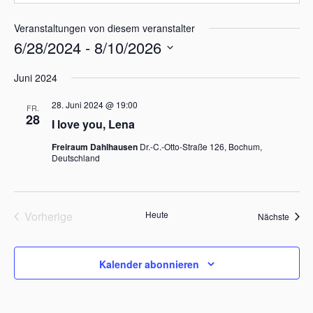
s
e
Veranstaltungen von diesem veranstalter
i
6/28/2024
 - 
8/10/2026
t
D
e
Juni 2024
a
t
28. Juni 2024 @ 19:00
FR.
u
28
I love you, Lena
m
w
Freiraum Dahlhausen
Dr.-C.-Otto-Straße 126, Bochum,
ä
Deutschland
h
l
e
Vorherige
Heute
Veran
Nächste
n
Veranstaltungen
.
Kalender abonnieren