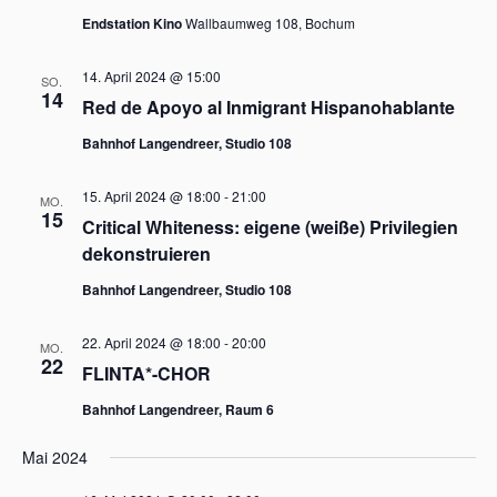
w
Endstation Kino
Wallbaumweg 108, Bochum
ä
h
14. April 2024 @ 15:00
SO.
l
14
Red de Apoyo al Inmigrant Hispanohablante
e
n
Bahnhof Langendreer, Studio 108
.
15. April 2024 @ 18:00
-
21:00
MO.
15
Critical Whiteness: eigene (weiße) Privilegien
dekonstruieren
Bahnhof Langendreer, Studio 108
22. April 2024 @ 18:00
-
20:00
MO.
22
FLINTA*-CHOR
Bahnhof Langendreer, Raum 6
Mai 2024