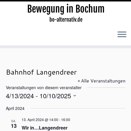
Bewegung in Bochum
bo-alternativ.de
Zum
Inhalt
springen
Bahnhof Langendreer
« Alle Veranstaltungen
Veranstaltungen von diesem veranstalter
4/13/2024
 - 
10/10/2025
D
April 2024
a
t
13. April 2024 @ 14:00
-
16:00
SA.
u
13
Wir in…Langendreer
m