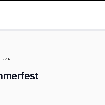
unden.
merfest