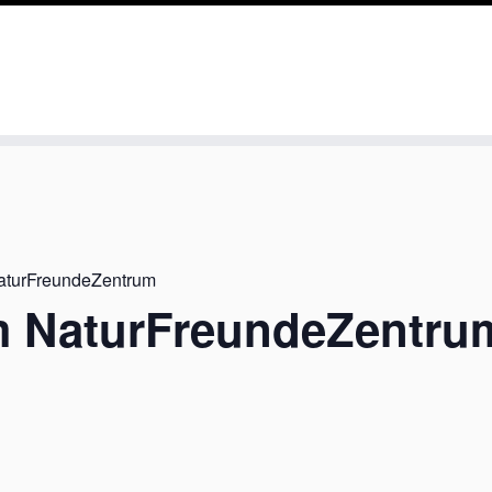
NaturFreundeZentrum
im NaturFreundeZentru