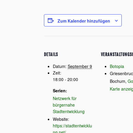
Zum Kalender hinzufügen
DETAILS
VERANSTALTUNGS
Datum:
September 9
Botopia
Zeit:
Griesenbruch
18:00 - 20:00
Bochum
,
Go
Karte anzei
Serien:
Netzwerk für
bürgernahe
Stadtentwicklung
Website:
https://stadtentwicklu
ng.net/