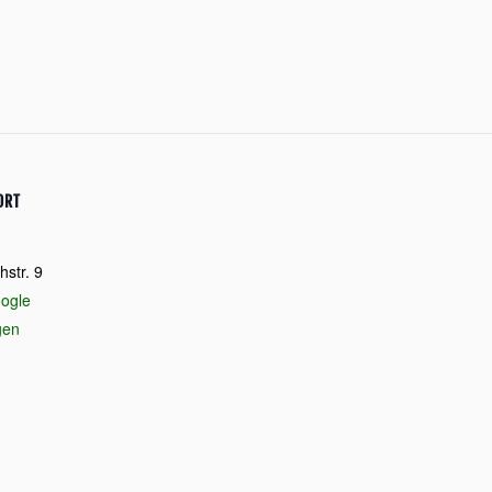
ORT
str. 9
ogle
gen