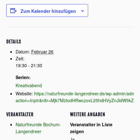
Zum Kalender hinzufügen
DETAILS
Datum:
Februar 26
Zeit:
19:30 - 21:30
Serien:
Kreativabend
Website:
https://naturfreunde-langendreer.de/wp-admin/admin
action=tnptr&nltr=Mjk7MztodHRwczovL25hdHVyZnJldW
VERANSTALTER
WEITERE ANGABEN
Naturfreunde Bochum-
Veranstalter in Liste
Langendreer
zeigen
Ja