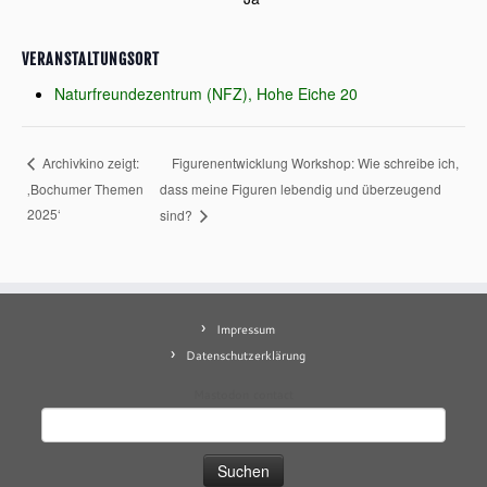
VERANSTALTUNGSORT
Naturfreundezentrum (NFZ), Hohe Eiche 20
Figurenentwicklung Workshop: Wie schreibe ich,
Archivkino zeigt:
‚Bochumer Themen
dass meine Figuren lebendig und überzeugend
2025‘
sind?
Impressum
Datenschutzerklärung
Mastodon
contact
Suchen
nach: