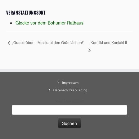
VERANSTALTUNGSORT
Glocke vor dem Bohumer Rathaus
Konflikt und Kontakt II
„Gras drüber – Misstraut den Grünflächen!“
Impressum
Datenschutzerklärung
Mastodon
contact
Suchen
nach: