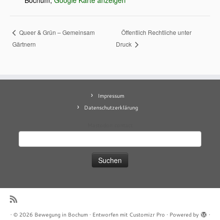
Bochum
,
Google Karte anzeigen
Öffentlich Rechtliche unter
Queer & Grün – Gemeinsam
Gärtnern
Druck
Impressum
Datenschutzerklärung
Mastodon
contact
Suchen
nach:
·
© 2026
Bewegung in Bochum
·
Entworfen mit
Customizr Pro
·
Powered by
·