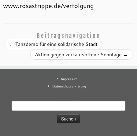
www.rosastrippe.de/verfolgung
Beitragsnavigation
←
Tanzdemo für eine solidarische Stadt
Aktion gegen verkaufsoffene Sonntage
→
Impressum
Datenschutzerklärung
Mastodon
contact
Suchen
nach: