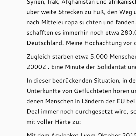
Syrien, Irak, Afghanistan und afrikani
über weite Strecken zu Fuß, den Weg ü
nach Mitteleuropa suchten und fanden.
schafften es immerhin noch etwa 280.0
Deutschland. Meine Hochachtung vor d
Zugleich starben etwa 5.000 Menschen
20002 . Eine Minute der Solidarität u
In dieser bedrückenden Situation, in de
Unterkünfte von Geflüchteten hören und
denen Menschen in Ländern der EU bei
Deal immer noch durchgesetzt wird, sc
mit voller Härte zu:
Mit dem Asylpaket I vom Oktober 201