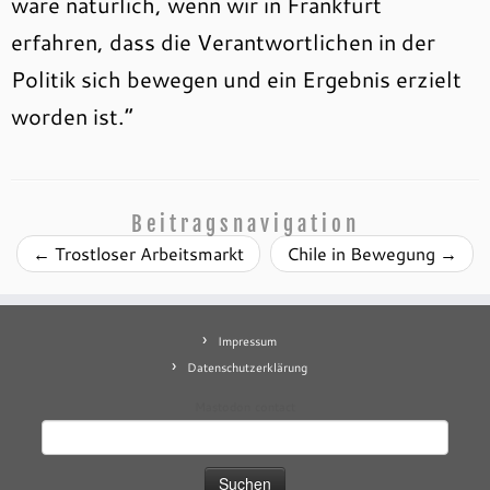
wäre natürlich, wenn wir in Frankfurt
erfahren, dass die Verantwortlichen in der
Politik sich bewegen und ein Ergebnis erzielt
worden ist.“
Beitragsnavigation
←
Trostloser Arbeitsmarkt
Chile in Bewegung
→
Impressum
Datenschutzerklärung
Mastodon
contact
Suchen
nach: