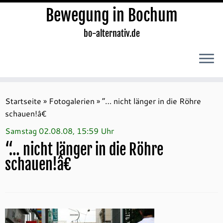
Bewegung in Bochum
bo-alternativ.de
Zum
Inhalt
Startseite
»
Fotogalerien
»
“… nicht länger in die Röhre
springen
schauen!â€
Samstag 02.08.08, 15:59 Uhr
“… nicht länger in die Röhre
schauen!â€